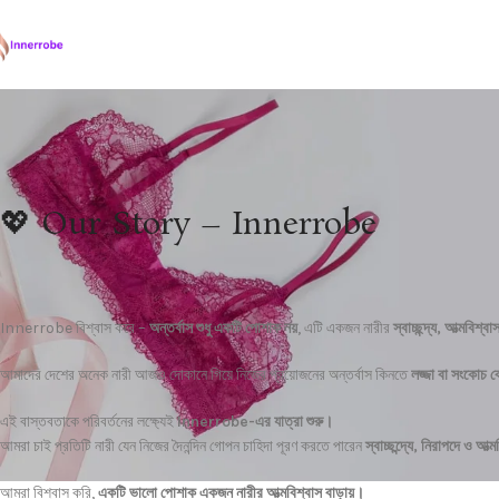
💖 Our Story – Innerrobe
Innerrobe
–
,
,
বিশ্বাস
করে
অন্তর্বাস
শুধু
একটি
পোশাক
নয়
এটি
একজন
নারীর
স্বাচ্ছন্দ্য
আত্মবিশ্বা
আমাদের
দেশের
অনেক
নারী
আজও
দোকানে
গিয়ে
নিজের
প্রয়োজনের
অন্তর্বাস
কিনতে
লজ্জা
বা
সংকোচ
ব
Innerrobe-
এই
বাস্তবতাকে
পরিবর্তনের
লক্ষ্যেই
এর
যাত্রা
শুরু।
,
আমরা
চাই
প্রতিটি
নারী
যেন
নিজের
দৈনন্দিন
গোপন
চাহিদা
পূরণ
করতে
পারেন
স্বাচ্ছন্দ্যে
নিরাপদে
ও
আত্ম
,
আমরা
বিশ্বাস
করি
একটি
ভালো
পোশাক
একজন
নারীর
আত্মবিশ্বাস
বাড়ায়।