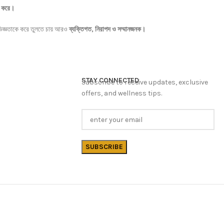
করে।
,
িজ্ঞতাকে
করে
তুলতে
চায়
আরও
ব্যক্তিগত
নিরাপদ
ও
সম্মানজনক।
STAY CONNECTED
Subscribe to receive updates, exclusive
offers, and wellness tips.